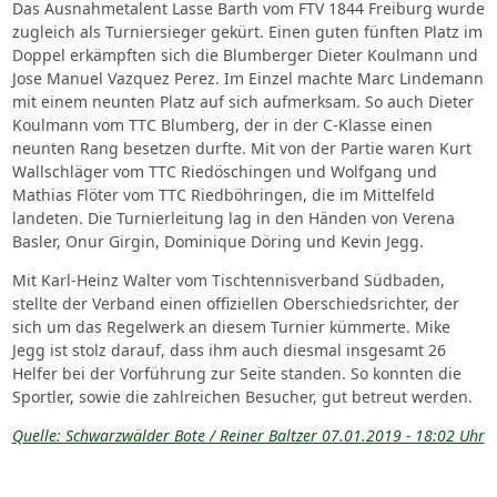
Das Ausnahmetalent Lasse Barth vom FTV 1844 Freiburg wurde
zugleich als Turniersieger gekürt. Einen guten fünften Platz im
Doppel erkämpften sich die Blumberger Dieter Koulmann und
Jose Manuel Vazquez Perez. Im Einzel machte Marc Lindemann
mit einem neunten Platz auf sich aufmerksam. So auch Dieter
Koulmann vom TTC Blumberg, der in der C-Klasse einen
neunten Rang besetzen durfte. Mit von der Partie waren Kurt
Wallschläger vom TTC Riedöschingen und Wolfgang und
Mathias Flöter vom TTC Riedböhringen, die im Mittelfeld
landeten. Die Turnierleitung lag in den Händen von Verena
Basler, Onur Girgin, Dominique Döring und Kevin Jegg.
Mit Karl-Heinz Walter vom Tischtennisverband Südbaden,
stellte der Verband einen offiziellen Oberschiedsrichter, der
sich um das Regelwerk an diesem Turnier kümmerte. Mike
Jegg ist stolz darauf, dass ihm auch diesmal insgesamt 26
Helfer bei der Vorführung zur Seite standen. So konnten die
Sportler, sowie die zahlreichen Besucher, gut betreut werden.
Quelle: Schwarzwälder Bote / Reiner Baltzer 07.01.2019 - 18:02 Uhr