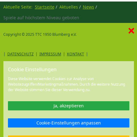
Aktuelle Seite:
Startseite
Aktuelles
News
Spiele auf höchstem Niveau geboten
×
Copyright © 2025 TTC 1950 Blumberg e.V.
|
DATENSCHUTZ
|
IMPRESSUM
|
KONTAKT
|
Cookie Einstellungen
Diese Website verwendet Cookies zur Analyse von
Websitezugriffen/Marketingmaßnahmen. Durch die weitere Nutzung
der Website stimmen Sie dieser Verwendung zu.
Ja, akzeptieren
Cookie-Einstellungen anpassen