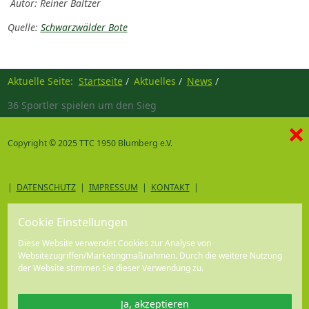
Autor: Reiner Baltzer
Quelle:
Schwarzwälder Bote
Aktuelle Seite:
Startseite
Aktuelles
News
36 Sportler spielen um den Sieg
×
Copyright © 2025 TTC 1950 Blumberg e.V.
|
DATENSCHUTZ
|
IMPRESSUM
|
KONTAKT
|
Cookie Einstellungen
Diese Website verwendet Cookies zur Analyse von
Websitezugriffen/Marketingmaßnahmen. Durch die weitere Nutzung
der Website stimmen Sie dieser Verwendung zu.
Ja, akzeptieren