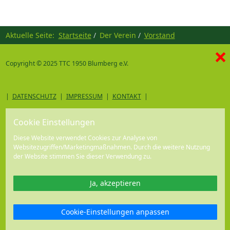
Aktuelle Seite:
Startseite
Der Verein
Vorstand
×
Copyright © 2025 TTC 1950 Blumberg e.V.
|
DATENSCHUTZ
|
IMPRESSUM
|
KONTAKT
|
Cookie Einstellungen
Diese Website verwendet Cookies zur Analyse von
Websitezugriffen/Marketingmaßnahmen. Durch die weitere Nutzung
der Website stimmen Sie dieser Verwendung zu.
Ja, akzeptieren
Cookie-Einstellungen anpassen