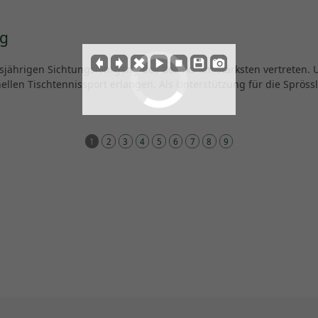
ng
jährigen Sichtungslehrgang des Bezirks am stärksten vertreten. U
nellen Tischtennissport erlangen. Als Unterstützung für die Spröss
1
2
3
4
5
6
7
8
9