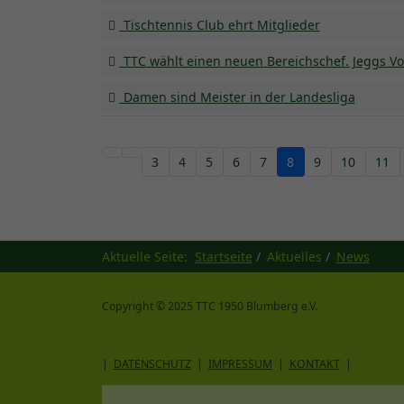
Tischtennis Club ehrt Mitglieder
TTC wählt einen neuen Bereichschef. Jeggs Vor
Damen sind Meister in der Landesliga
3
4
5
6
7
8
9
10
11
Aktuelle Seite:
Startseite
Aktuelles
News
Copyright © 2025 TTC 1950 Blumberg e.V.
|
DATENSCHUTZ
|
IMPRESSUM
|
KONTAKT
|