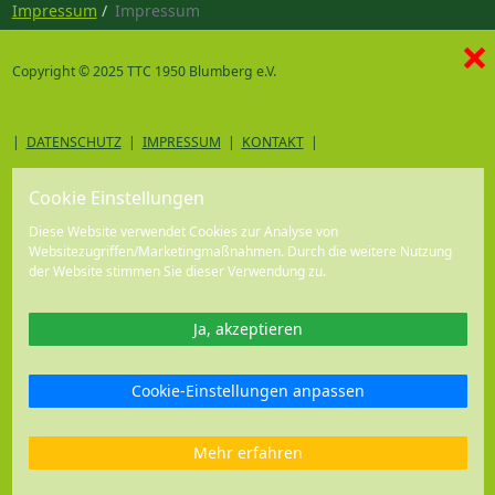
Impressum
Impressum
×
Copyright © 2025 TTC 1950 Blumberg e.V.
|
DATENSCHUTZ
|
IMPRESSUM
|
KONTAKT
|
Cookie Einstellungen
Diese Website verwendet Cookies zur Analyse von
Websitezugriffen/Marketingmaßnahmen. Durch die weitere Nutzung
der Website stimmen Sie dieser Verwendung zu.
Ja, akzeptieren
Cookie-Einstellungen anpassen
Mehr erfahren